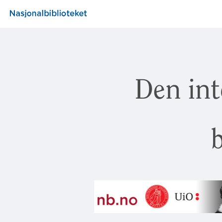
Den int
b