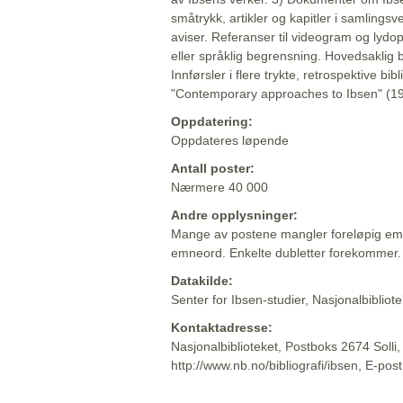
småtrykk, artikler og kapitler i samlingsv
aviser. Referanser til videogram og lydop
eller språklig begrensning. Hovedsaklig 
Innførsler i flere trykte, retrospektive bib
"Contemporary approaches to Ibsen" (19
Oppdatering:
Oppdateres løpende
Antall poster:
Nærmere 40 000
Andre opplysninger:
Mange av postene mangler foreløpig emn
emneord. Enkelte dubletter forekommer.
Datakilde:
Senter for Ibsen-studier, Nasjonalbiblio
Kontaktadresse:
Nasjonalbiblioteket, Postboks 2674 Solli
http://www.nb.no/bibliografi/ibsen, E-pos
Beskrivelsen sist oppdatert: 2022-06-20