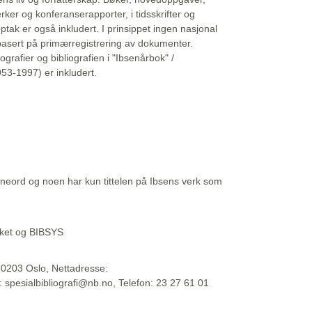
erker og konferanserapporter, i tidsskrifter og
ptak er også inkludert. I prinsippet ingen nasjonal
basert på primærregistrering av dokumenter.
liografier og bibliografien i "Ibsenårbok" /
53-1997) er inkludert.
eord og noen har kun tittelen på Ibsens verk som
teket og BIBSYS
, 0203 Oslo, Nettadresse:
t: spesialbibliografi@nb.no, Telefon: 23 27 61 01
 09:45:34