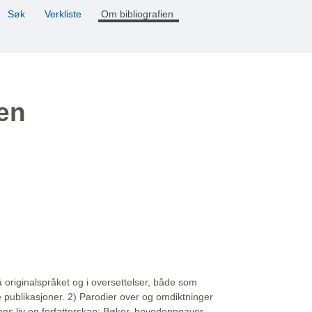
Søk
Verkliste
Om bibliografien
ien
å originalspråket og i oversettelser, både som
e publikasjoner. 2) Parodier over og omdiktninger
ns liv og forfatterskap: Bøker, hovedoppgaver,