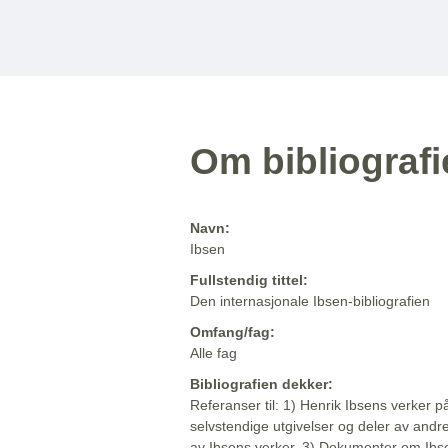
Om bibliograf
Navn:
Ibsen
Fullstendig tittel:
Den internasjonale Ibsen-bibliografien
Omfang/fag:
Alle fag
Bibliografien dekker:
Referanser til: 1) Henrik Ibsens verker p
selvstendige utgivelser og deler av andr
av Ibsens verker. 3) Dokumenter om Ibse