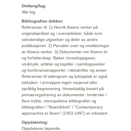
Omfang/fag:
Alle fag
Bibliografien dekker:
Referanser til: 1) Henrik Ibsens verker på
originalspråket og i oversettelser, både som
selvstendige utgivelser og deler av andre
publikasjoner. 2) Parodier over og omdiktninger
av Ibsens verker. 3) Dokumenter om Ibsens liv
og forfatterskap: Bøker, hovedoppgaver,
småtrykk, artikler og kapitler i samlingsverker
og konferanserapporter, i tidsskrifter og aviser.
Referanser til videogram og lydopptak er også
inkludert. I prinsippet ingen nasjonal eller
språklig begrensning. Hovedsaklig basert på
primærregistrering av dokumenter. Innførsler i
flere trykte, retrospektive bibliografier og
bibliografien i "Ibsenårbok" / "Contemporary
approaches to Ibsen" (1953-1997) er inkludert.
Oppdatering:
Oppdateres løpende