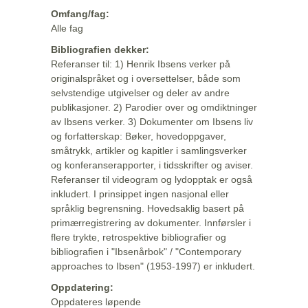
Omfang/fag:
Alle fag
Bibliografien dekker:
Referanser til: 1) Henrik Ibsens verker på
originalspråket og i oversettelser, både som
selvstendige utgivelser og deler av andre
publikasjoner. 2) Parodier over og omdiktninger
av Ibsens verker. 3) Dokumenter om Ibsens liv
og forfatterskap: Bøker, hovedoppgaver,
småtrykk, artikler og kapitler i samlingsverker
og konferanserapporter, i tidsskrifter og aviser.
Referanser til videogram og lydopptak er også
inkludert. I prinsippet ingen nasjonal eller
språklig begrensning. Hovedsaklig basert på
primærregistrering av dokumenter. Innførsler i
flere trykte, retrospektive bibliografier og
bibliografien i "Ibsenårbok" / "Contemporary
approaches to Ibsen" (1953-1997) er inkludert.
Oppdatering:
Oppdateres løpende