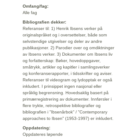
Omfang/fag:
Alle fag
Bibliografien dekker:
Referanser til: 1) Henrik Ibsens verker på
originalspråket og i oversettelser, både som
selvstendige utgivelser og deler av andre
publikasjoner. 2) Parodier over og omdiktninger
av Ibsens verker. 3) Dokumenter om Ibsens liv
og forfatterskap: Bøker, hovedoppgaver,
småtrykk, artikler og kapitler i samlingsverker
og konferanserapporter, i tidsskrifter og aviser.
Referanser til videogram og lydopptak er også
inkludert. I prinsippet ingen nasjonal eller
språklig begrensning. Hovedsaklig basert på
primærregistrering av dokumenter. Innførsler i
flere trykte, retrospektive bibliografier og
bibliografien i "Ibsenårbok" / "Contemporary
approaches to Ibsen" (1953-1997) er inkludert.
Oppdatering:
Oppdateres løpende