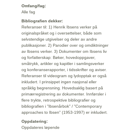
Omfang/fag:
Alle fag
Bibliografien dekker:
Referanser til: 1) Henrik Ibsens verker på
originalspråket og i oversettelser, både som
selvstendige utgivelser og deler av andre
publikasjoner. 2) Parodier over og omdiktninger
av Ibsens verker. 3) Dokumenter om Ibsens liv
og forfatterskap: Bøker, hovedoppgaver,
småtrykk, artikler og kapitler i samlingsverker
og konferanserapporter, i tidsskrifter og aviser.
Referanser til videogram og lydopptak er også
inkludert. I prinsippet ingen nasjonal eller
språklig begrensning. Hovedsaklig basert på
primærregistrering av dokumenter. Innførsler i
flere trykte, retrospektive bibliografier og
bibliografien i "Ibsenårbok" / "Contemporary
approaches to Ibsen" (1953-1997) er inkludert.
Oppdatering:
Oppdateres løpende