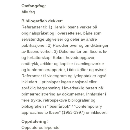
Omfang/fag:
Alle fag
Bibliografien dekker:
Referanser til: 1) Henrik Ibsens verker på
originalspråket og i oversettelser, både som
selvstendige utgivelser og deler av andre
publikasjoner. 2) Parodier over og omdiktninger
av Ibsens verker. 3) Dokumenter om Ibsens liv
og forfatterskap: Bøker, hovedoppgaver,
småtrykk, artikler og kapitler i samlingsverker
og konferanserapporter, i tidsskrifter og aviser.
Referanser til videogram og lydopptak er også
inkludert. I prinsippet ingen nasjonal eller
språklig begrensning. Hovedsaklig basert på
primærregistrering av dokumenter. Innførsler i
flere trykte, retrospektive bibliografier og
bibliografien i "Ibsenårbok" / "Contemporary
approaches to Ibsen" (1953-1997) er inkludert.
Oppdatering:
Oppdateres løpende