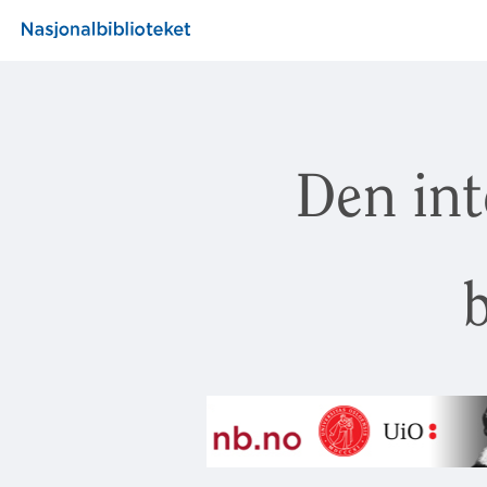
Den int
b