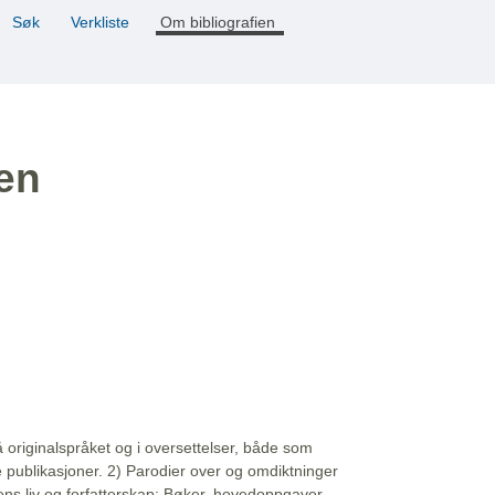
Søk
Verkliste
Om bibliografien
ien
å originalspråket og i oversettelser, både som
e publikasjoner. 2) Parodier over og omdiktninger
ns liv og forfatterskap: Bøker, hovedoppgaver,