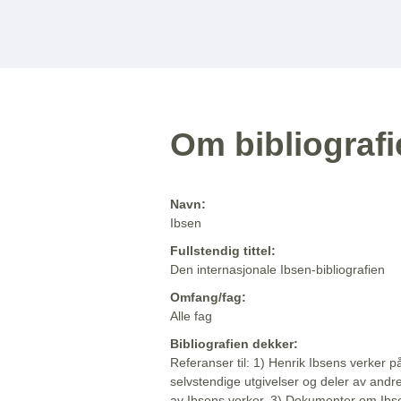
Om bibliograf
Navn:
Ibsen
Fullstendig tittel:
Den internasjonale Ibsen-bibliografien
Omfang/fag:
Alle fag
Bibliografien dekker:
Referanser til: 1) Henrik Ibsens verker p
selvstendige utgivelser og deler av andr
av Ibsens verker. 3) Dokumenter om Ibse