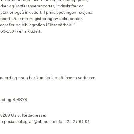
erker og konferanserapporter, i tidsskrifter og
ptak er også inkludert. I prinsippet ingen nasjonal
basert på primærregistrering av dokumenter.
liografier og bibliografien i "Ibsenårbok" /
53-1997) er inkludert.
eord og noen har kun tittelen på Ibsens verk som
teket og BIBSYS
, 0203 Oslo, Nettadresse:
t: spesialbibliografi@nb.no, Telefon: 23 27 61 01
 09:45:34