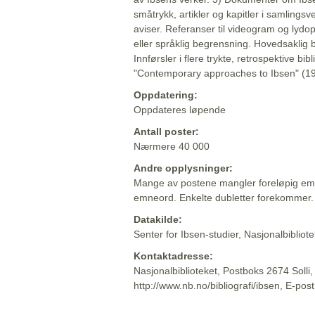
småtrykk, artikler og kapitler i samlingsv
aviser. Referanser til videogram og lydop
eller språklig begrensning. Hovedsaklig 
Innførsler i flere trykte, retrospektive bib
"Contemporary approaches to Ibsen" (19
Oppdatering:
Oppdateres løpende
Antall poster:
Nærmere 40 000
Andre opplysninger:
Mange av postene mangler foreløpig emn
emneord. Enkelte dubletter forekommer.
Datakilde:
Senter for Ibsen-studier, Nasjonalbiblio
Kontaktadresse:
Nasjonalbiblioteket, Postboks 2674 Solli
http://www.nb.no/bibliografi/ibsen, E-pos
Beskrivelsen sist oppdatert: 2022-06-20