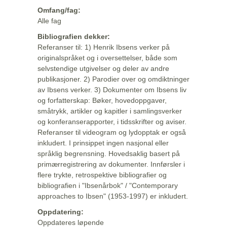
Omfang/fag:
Alle fag
Bibliografien dekker:
Referanser til: 1) Henrik Ibsens verker på
originalspråket og i oversettelser, både som
selvstendige utgivelser og deler av andre
publikasjoner. 2) Parodier over og omdiktninger
av Ibsens verker. 3) Dokumenter om Ibsens liv
og forfatterskap: Bøker, hovedoppgaver,
småtrykk, artikler og kapitler i samlingsverker
og konferanserapporter, i tidsskrifter og aviser.
Referanser til videogram og lydopptak er også
inkludert. I prinsippet ingen nasjonal eller
språklig begrensning. Hovedsaklig basert på
primærregistrering av dokumenter. Innførsler i
flere trykte, retrospektive bibliografier og
bibliografien i "Ibsenårbok" / "Contemporary
approaches to Ibsen" (1953-1997) er inkludert.
Oppdatering:
Oppdateres løpende