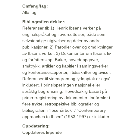
Omfang/fag:
Alle fag
Bibliografien dekker:
Referanser til: 1) Henrik Ibsens verker på
originalspråket og i oversettelser, både som
selvstendige utgivelser og deler av andre
publikasjoner. 2) Parodier over og omdiktninger
av Ibsens verker. 3) Dokumenter om Ibsens liv
og forfatterskap: Bøker, hovedoppgaver,
småtrykk, artikler og kapitler i samlingsverker
og konferanserapporter, i tidsskrifter og aviser.
Referanser til videogram og lydopptak er også
inkludert. I prinsippet ingen nasjonal eller
språklig begrensning. Hovedsaklig basert på
primærregistrering av dokumenter. Innførsler i
flere trykte, retrospektive bibliografier og
bibliografien i "Ibsenårbok" / "Contemporary
approaches to Ibsen" (1953-1997) er inkludert.
Oppdatering:
Oppdateres løpende