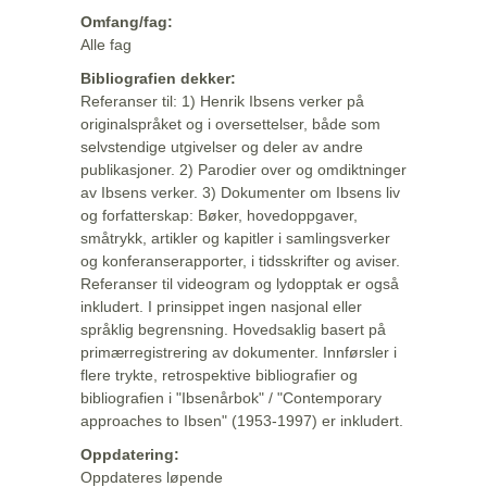
Omfang/fag:
Alle fag
Bibliografien dekker:
Referanser til: 1) Henrik Ibsens verker på
originalspråket og i oversettelser, både som
selvstendige utgivelser og deler av andre
publikasjoner. 2) Parodier over og omdiktninger
av Ibsens verker. 3) Dokumenter om Ibsens liv
og forfatterskap: Bøker, hovedoppgaver,
småtrykk, artikler og kapitler i samlingsverker
og konferanserapporter, i tidsskrifter og aviser.
Referanser til videogram og lydopptak er også
inkludert. I prinsippet ingen nasjonal eller
språklig begrensning. Hovedsaklig basert på
primærregistrering av dokumenter. Innførsler i
flere trykte, retrospektive bibliografier og
bibliografien i "Ibsenårbok" / "Contemporary
approaches to Ibsen" (1953-1997) er inkludert.
Oppdatering:
Oppdateres løpende