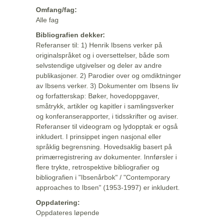
Omfang/fag:
Alle fag
Bibliografien dekker:
Referanser til: 1) Henrik Ibsens verker på
originalspråket og i oversettelser, både som
selvstendige utgivelser og deler av andre
publikasjoner. 2) Parodier over og omdiktninger
av Ibsens verker. 3) Dokumenter om Ibsens liv
og forfatterskap: Bøker, hovedoppgaver,
småtrykk, artikler og kapitler i samlingsverker
og konferanserapporter, i tidsskrifter og aviser.
Referanser til videogram og lydopptak er også
inkludert. I prinsippet ingen nasjonal eller
språklig begrensning. Hovedsaklig basert på
primærregistrering av dokumenter. Innførsler i
flere trykte, retrospektive bibliografier og
bibliografien i "Ibsenårbok" / "Contemporary
approaches to Ibsen" (1953-1997) er inkludert.
Oppdatering:
Oppdateres løpende