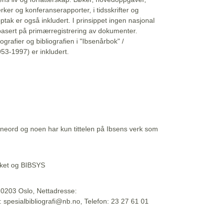
erker og konferanserapporter, i tidsskrifter og
ptak er også inkludert. I prinsippet ingen nasjonal
basert på primærregistrering av dokumenter.
liografier og bibliografien i "Ibsenårbok" /
53-1997) er inkludert.
eord og noen har kun tittelen på Ibsens verk som
teket og BIBSYS
, 0203 Oslo, Nettadresse:
t: spesialbibliografi@nb.no, Telefon: 23 27 61 01
 09:45:34