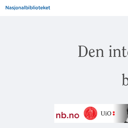
Den int
b