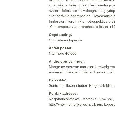
småtrykk, artikler og kapitler i samlingsv
aviser. Referanser til videogram og lydop
eller språklig begrensning. Hovedsaklig 
Innførsler i flere trykte, retrospektive bib
"Contemporary approaches to Ibsen" (19
Oppdatering:
Oppdateres løpende
Antall poster:
Nærmere 40 000
Andre opplysninger:
Mange av postene mangler foreløpig emn
emneord. Enkelte dubletter forekommer.
Datakilde:
Senter for Ibsen-studier, Nasjonalbiblio
Kontaktadresse:
Nasjonalbiblioteket, Postboks 2674 Solli
http://www.nb.no/bibliografi/ibsen, E-pos
Beskrivelsen sist oppdatert: 2022-06-20