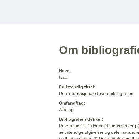
Om bibliograf
Navn:
Ibsen
Fullstendig tittel:
Den internasjonale Ibsen-bibliografien
Omfang/fag:
Alle fag
Bibliografien dekker:
Referanser til: 1) Henrik Ibsens verker p
selvstendige utgivelser og deler av andr
av Ibsens verker. 3) Dokumenter om Ibse