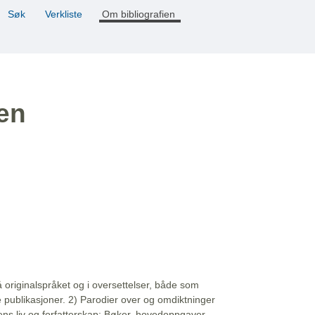
Søk
Verkliste
Om bibliografien
ien
å originalspråket og i oversettelser, både som
e publikasjoner. 2) Parodier over og omdiktninger
ns liv og forfatterskap: Bøker, hovedoppgaver,