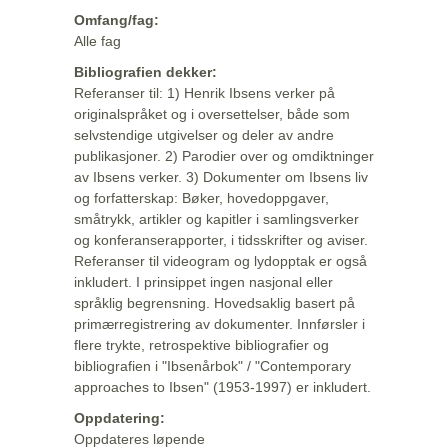
Omfang/fag:
Alle fag
Bibliografien dekker:
Referanser til: 1) Henrik Ibsens verker på
originalspråket og i oversettelser, både som
selvstendige utgivelser og deler av andre
publikasjoner. 2) Parodier over og omdiktninger
av Ibsens verker. 3) Dokumenter om Ibsens liv
og forfatterskap: Bøker, hovedoppgaver,
småtrykk, artikler og kapitler i samlingsverker
og konferanserapporter, i tidsskrifter og aviser.
Referanser til videogram og lydopptak er også
inkludert. I prinsippet ingen nasjonal eller
språklig begrensning. Hovedsaklig basert på
primærregistrering av dokumenter. Innførsler i
flere trykte, retrospektive bibliografier og
bibliografien i "Ibsenårbok" / "Contemporary
approaches to Ibsen" (1953-1997) er inkludert.
Oppdatering:
Oppdateres løpende