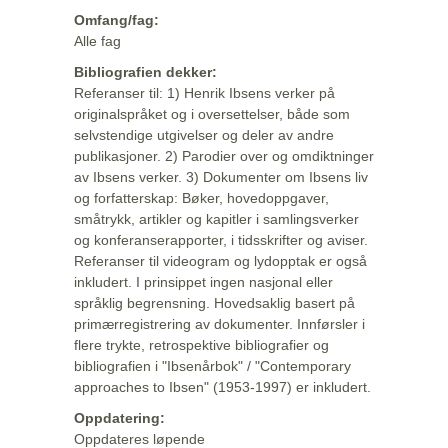
Omfang/fag:
Alle fag
Bibliografien dekker:
Referanser til: 1) Henrik Ibsens verker på
originalspråket og i oversettelser, både som
selvstendige utgivelser og deler av andre
publikasjoner. 2) Parodier over og omdiktninger
av Ibsens verker. 3) Dokumenter om Ibsens liv
og forfatterskap: Bøker, hovedoppgaver,
småtrykk, artikler og kapitler i samlingsverker
og konferanserapporter, i tidsskrifter og aviser.
Referanser til videogram og lydopptak er også
inkludert. I prinsippet ingen nasjonal eller
språklig begrensning. Hovedsaklig basert på
primærregistrering av dokumenter. Innførsler i
flere trykte, retrospektive bibliografier og
bibliografien i "Ibsenårbok" / "Contemporary
approaches to Ibsen" (1953-1997) er inkludert.
Oppdatering:
Oppdateres løpende