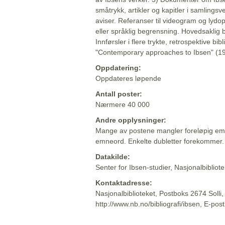
småtrykk, artikler og kapitler i samlingsv
aviser. Referanser til videogram og lydop
eller språklig begrensning. Hovedsaklig 
Innførsler i flere trykte, retrospektive bib
"Contemporary approaches to Ibsen" (19
Oppdatering:
Oppdateres løpende
Antall poster:
Nærmere 40 000
Andre opplysninger:
Mange av postene mangler foreløpig emn
emneord. Enkelte dubletter forekommer.
Datakilde:
Senter for Ibsen-studier, Nasjonalbiblio
Kontaktadresse:
Nasjonalbiblioteket, Postboks 2674 Solli
http://www.nb.no/bibliografi/ibsen, E-pos
Beskrivelsen sist oppdatert: 2022-06-20