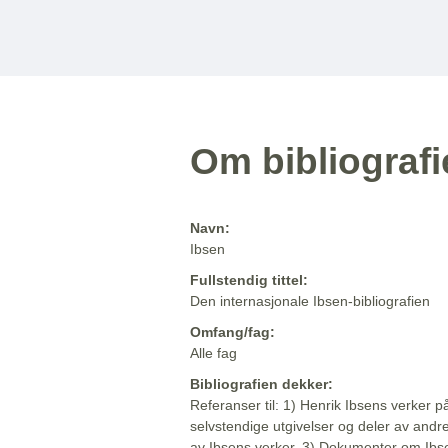
Om bibliograf
Navn:
Ibsen
Fullstendig tittel:
Den internasjonale Ibsen-bibliografien
Omfang/fag:
Alle fag
Bibliografien dekker:
Referanser til: 1) Henrik Ibsens verker p
selvstendige utgivelser og deler av andr
av Ibsens verker. 3) Dokumenter om Ibse