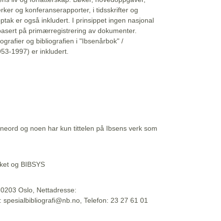
erker og konferanserapporter, i tidsskrifter og
ptak er også inkludert. I prinsippet ingen nasjonal
basert på primærregistrering av dokumenter.
liografier og bibliografien i "Ibsenårbok" /
53-1997) er inkludert.
eord og noen har kun tittelen på Ibsens verk som
teket og BIBSYS
, 0203 Oslo, Nettadresse:
t: spesialbibliografi@nb.no, Telefon: 23 27 61 01
 09:45:34