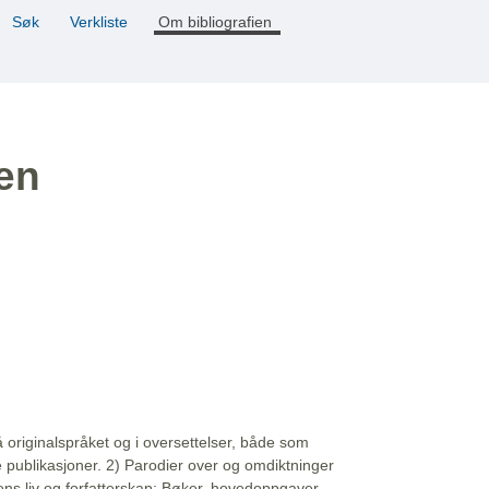
Søk
Verkliste
Om bibliografien
ien
å originalspråket og i oversettelser, både som
e publikasjoner. 2) Parodier over og omdiktninger
ns liv og forfatterskap: Bøker, hovedoppgaver,