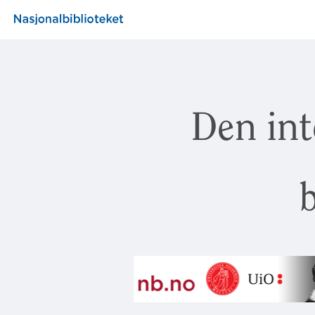
Den int
b