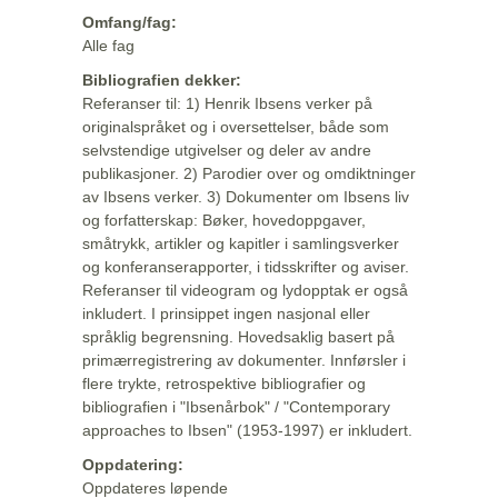
Omfang/fag:
Alle fag
Bibliografien dekker:
Referanser til: 1) Henrik Ibsens verker på
originalspråket og i oversettelser, både som
selvstendige utgivelser og deler av andre
publikasjoner. 2) Parodier over og omdiktninger
av Ibsens verker. 3) Dokumenter om Ibsens liv
og forfatterskap: Bøker, hovedoppgaver,
småtrykk, artikler og kapitler i samlingsverker
og konferanserapporter, i tidsskrifter og aviser.
Referanser til videogram og lydopptak er også
inkludert. I prinsippet ingen nasjonal eller
språklig begrensning. Hovedsaklig basert på
primærregistrering av dokumenter. Innførsler i
flere trykte, retrospektive bibliografier og
bibliografien i "Ibsenårbok" / "Contemporary
approaches to Ibsen" (1953-1997) er inkludert.
Oppdatering:
Oppdateres løpende