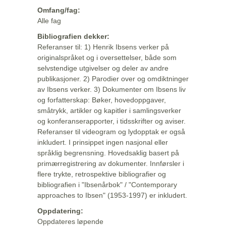
Omfang/fag:
Alle fag
Bibliografien dekker:
Referanser til: 1) Henrik Ibsens verker på
originalspråket og i oversettelser, både som
selvstendige utgivelser og deler av andre
publikasjoner. 2) Parodier over og omdiktninger
av Ibsens verker. 3) Dokumenter om Ibsens liv
og forfatterskap: Bøker, hovedoppgaver,
småtrykk, artikler og kapitler i samlingsverker
og konferanserapporter, i tidsskrifter og aviser.
Referanser til videogram og lydopptak er også
inkludert. I prinsippet ingen nasjonal eller
språklig begrensning. Hovedsaklig basert på
primærregistrering av dokumenter. Innførsler i
flere trykte, retrospektive bibliografier og
bibliografien i "Ibsenårbok" / "Contemporary
approaches to Ibsen" (1953-1997) er inkludert.
Oppdatering:
Oppdateres løpende