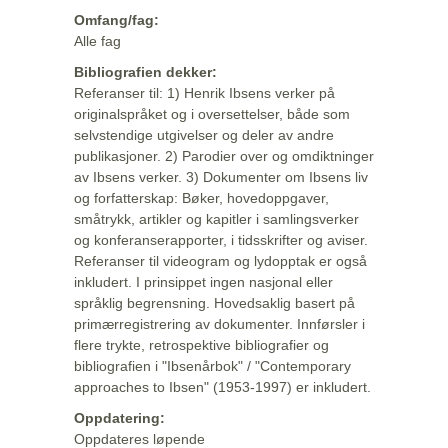
Omfang/fag:
Alle fag
Bibliografien dekker:
Referanser til: 1) Henrik Ibsens verker på
originalspråket og i oversettelser, både som
selvstendige utgivelser og deler av andre
publikasjoner. 2) Parodier over og omdiktninger
av Ibsens verker. 3) Dokumenter om Ibsens liv
og forfatterskap: Bøker, hovedoppgaver,
småtrykk, artikler og kapitler i samlingsverker
og konferanserapporter, i tidsskrifter og aviser.
Referanser til videogram og lydopptak er også
inkludert. I prinsippet ingen nasjonal eller
språklig begrensning. Hovedsaklig basert på
primærregistrering av dokumenter. Innførsler i
flere trykte, retrospektive bibliografier og
bibliografien i "Ibsenårbok" / "Contemporary
approaches to Ibsen" (1953-1997) er inkludert.
Oppdatering:
Oppdateres løpende