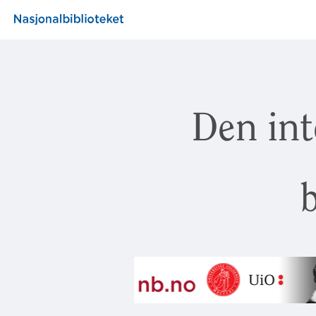
Den int
b