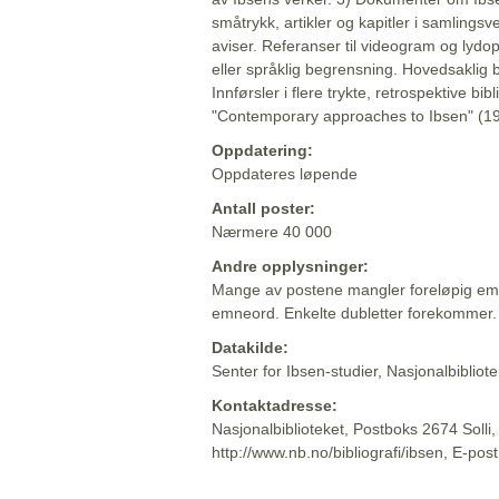
småtrykk, artikler og kapitler i samlingsv
aviser. Referanser til videogram og lydop
eller språklig begrensning. Hovedsaklig 
Innførsler i flere trykte, retrospektive bib
"Contemporary approaches to Ibsen" (19
Oppdatering:
Oppdateres løpende
Antall poster:
Nærmere 40 000
Andre opplysninger:
Mange av postene mangler foreløpig emn
emneord. Enkelte dubletter forekommer.
Datakilde:
Senter for Ibsen-studier, Nasjonalbiblio
Kontaktadresse:
Nasjonalbiblioteket, Postboks 2674 Solli
http://www.nb.no/bibliografi/ibsen, E-pos
Beskrivelsen sist oppdatert: 2022-06-20