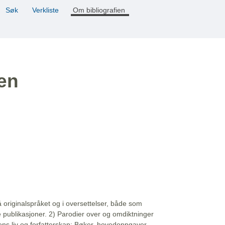
Søk
Verkliste
Om bibliografien
ien
å originalspråket og i oversettelser, både som
e publikasjoner. 2) Parodier over og omdiktninger
ns liv og forfatterskap: Bøker, hovedoppgaver,