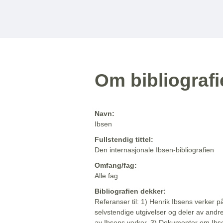
Om bibliograf
Navn:
Ibsen
Fullstendig tittel:
Den internasjonale Ibsen-bibliografien
Omfang/fag:
Alle fag
Bibliografien dekker:
Referanser til: 1) Henrik Ibsens verker p
selvstendige utgivelser og deler av andr
av Ibsens verker. 3) Dokumenter om Ibse