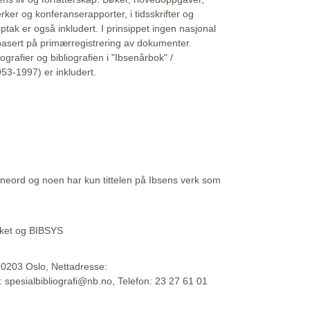
erker og konferanserapporter, i tidsskrifter og
ptak er også inkludert. I prinsippet ingen nasjonal
basert på primærregistrering av dokumenter.
liografier og bibliografien i "Ibsenårbok" /
53-1997) er inkludert.
eord og noen har kun tittelen på Ibsens verk som
teket og BIBSYS
, 0203 Oslo, Nettadresse:
t: spesialbibliografi@nb.no, Telefon: 23 27 61 01
 09:45:34