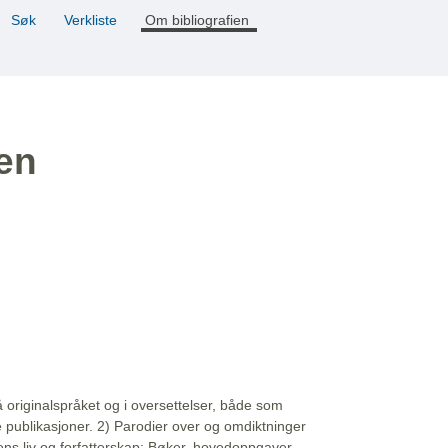
Søk
Verkliste
Om bibliografien
ien
å originalspråket og i oversettelser, både som
e publikasjoner. 2) Parodier over og omdiktninger
ns liv og forfatterskap: Bøker, hovedoppgaver,