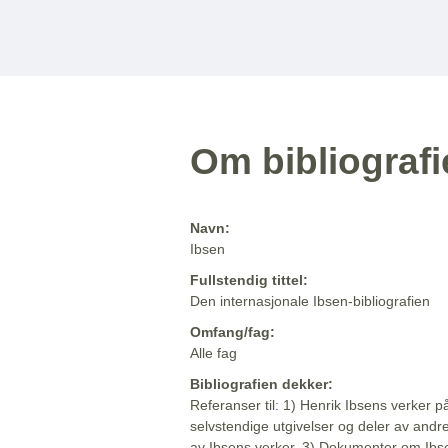
Om bibliograf
Navn:
Ibsen
Fullstendig tittel:
Den internasjonale Ibsen-bibliografien
Omfang/fag:
Alle fag
Bibliografien dekker:
Referanser til: 1) Henrik Ibsens verker p
selvstendige utgivelser og deler av andr
av Ibsens verker. 3) Dokumenter om Ibse