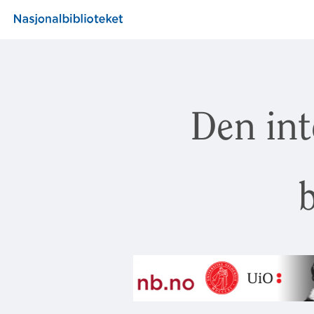
Den int
b