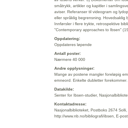
småtrykk, artikler og kapitler i samlingsv
aviser. Referanser til videogram og lydop
eller språklig begrensning. Hovedsaklig 
Innførsler i flere trykte, retrospektive bib
"Contemporary approaches to Ibsen" (19
Oppdatering:
Oppdateres løpende
Antall poster:
Nærmere 40 000
Andre opplysninger:
Mange av postene mangler foreløpig emn
emneord. Enkelte dubletter forekommer.
Datakilde:
Senter for Ibsen-studier, Nasjonalbiblio
Kontaktadresse:
Nasjonalbiblioteket, Postboks 2674 Solli
http://www.nb.no/bibliografi/ibsen, E-pos
Beskrivelsen sist oppdatert: 2022-06-20