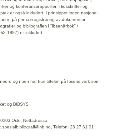
erker og konferanserapporter, i tidsskrifter og
ptak er også inkludert. I prinsippet ingen nasjonal
basert på primærregistrering av dokumenter.
liografier og bibliografien i "Ibsenårbok" /
53-1997) er inkludert.
eord og noen har kun tittelen på Ibsens verk som
teket og BIBSYS
, 0203 Oslo, Nettadresse:
t: spesialbibliografi@nb.no, Telefon: 23 27 61 01
 09:45:34