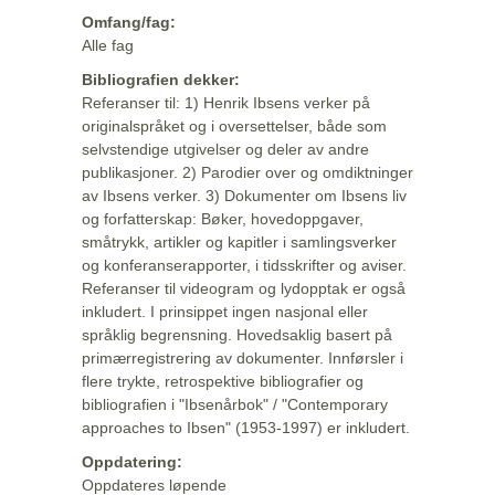
Omfang/fag:
Alle fag
Bibliografien dekker:
Referanser til: 1) Henrik Ibsens verker på
originalspråket og i oversettelser, både som
selvstendige utgivelser og deler av andre
publikasjoner. 2) Parodier over og omdiktninger
av Ibsens verker. 3) Dokumenter om Ibsens liv
og forfatterskap: Bøker, hovedoppgaver,
småtrykk, artikler og kapitler i samlingsverker
og konferanserapporter, i tidsskrifter og aviser.
Referanser til videogram og lydopptak er også
inkludert. I prinsippet ingen nasjonal eller
språklig begrensning. Hovedsaklig basert på
primærregistrering av dokumenter. Innførsler i
flere trykte, retrospektive bibliografier og
bibliografien i "Ibsenårbok" / "Contemporary
approaches to Ibsen" (1953-1997) er inkludert.
Oppdatering:
Oppdateres løpende