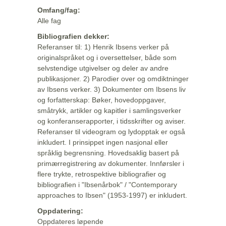
Omfang/fag:
Alle fag
Bibliografien dekker:
Referanser til: 1) Henrik Ibsens verker på
originalspråket og i oversettelser, både som
selvstendige utgivelser og deler av andre
publikasjoner. 2) Parodier over og omdiktninger
av Ibsens verker. 3) Dokumenter om Ibsens liv
og forfatterskap: Bøker, hovedoppgaver,
småtrykk, artikler og kapitler i samlingsverker
og konferanserapporter, i tidsskrifter og aviser.
Referanser til videogram og lydopptak er også
inkludert. I prinsippet ingen nasjonal eller
språklig begrensning. Hovedsaklig basert på
primærregistrering av dokumenter. Innførsler i
flere trykte, retrospektive bibliografier og
bibliografien i "Ibsenårbok" / "Contemporary
approaches to Ibsen" (1953-1997) er inkludert.
Oppdatering:
Oppdateres løpende