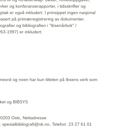
erker og konferanserapporter, i tidsskrifter og
ptak er også inkludert. I prinsippet ingen nasjonal
basert på primærregistrering av dokumenter.
liografier og bibliografien i "Ibsenårbok" /
53-1997) er inkludert.
eord og noen har kun tittelen på Ibsens verk som
teket og BIBSYS
, 0203 Oslo, Nettadresse:
t: spesialbibliografi@nb.no, Telefon: 23 27 61 01
 09:45:34