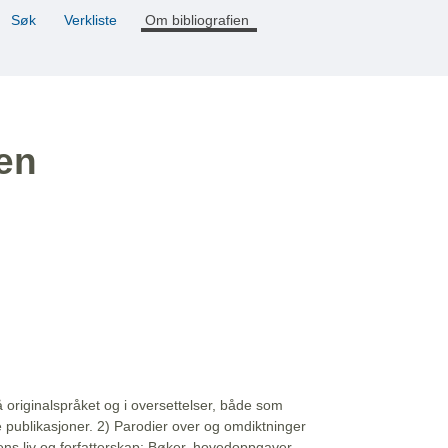
Søk
Verkliste
Om bibliografien
ien
å originalspråket og i oversettelser, både som
e publikasjoner. 2) Parodier over og omdiktninger
ns liv og forfatterskap: Bøker, hovedoppgaver,