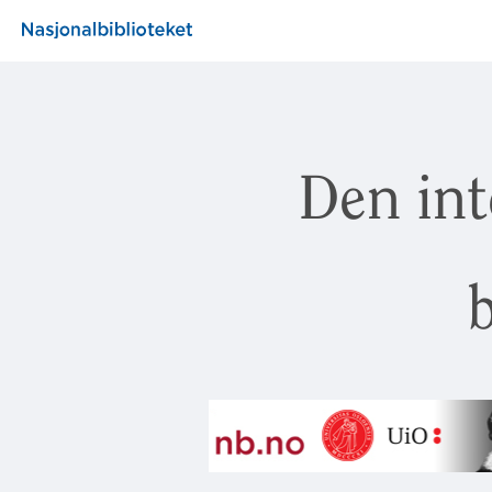
Den int
b