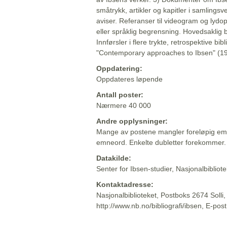
småtrykk, artikler og kapitler i samlingsv
aviser. Referanser til videogram og lydop
eller språklig begrensning. Hovedsaklig 
Innførsler i flere trykte, retrospektive bib
"Contemporary approaches to Ibsen" (19
Oppdatering:
Oppdateres løpende
Antall poster:
Nærmere 40 000
Andre opplysninger:
Mange av postene mangler foreløpig emn
emneord. Enkelte dubletter forekommer.
Datakilde:
Senter for Ibsen-studier, Nasjonalbiblio
Kontaktadresse:
Nasjonalbiblioteket, Postboks 2674 Solli
http://www.nb.no/bibliografi/ibsen, E-pos
Beskrivelsen sist oppdatert: 2022-06-20