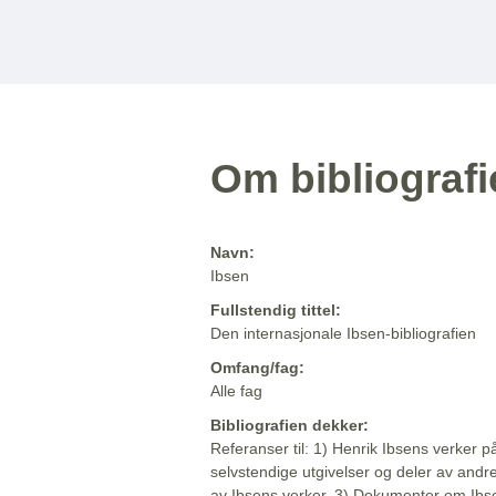
Om bibliograf
Navn:
Ibsen
Fullstendig tittel:
Den internasjonale Ibsen-bibliografien
Omfang/fag:
Alle fag
Bibliografien dekker:
Referanser til: 1) Henrik Ibsens verker p
selvstendige utgivelser og deler av andr
av Ibsens verker. 3) Dokumenter om Ibse