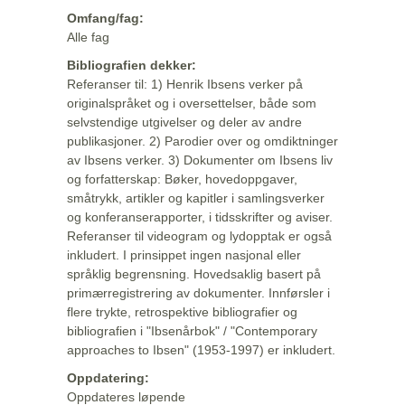
Omfang/fag:
Alle fag
Bibliografien dekker:
Referanser til: 1) Henrik Ibsens verker på
originalspråket og i oversettelser, både som
selvstendige utgivelser og deler av andre
publikasjoner. 2) Parodier over og omdiktninger
av Ibsens verker. 3) Dokumenter om Ibsens liv
og forfatterskap: Bøker, hovedoppgaver,
småtrykk, artikler og kapitler i samlingsverker
og konferanserapporter, i tidsskrifter og aviser.
Referanser til videogram og lydopptak er også
inkludert. I prinsippet ingen nasjonal eller
språklig begrensning. Hovedsaklig basert på
primærregistrering av dokumenter. Innførsler i
flere trykte, retrospektive bibliografier og
bibliografien i "Ibsenårbok" / "Contemporary
approaches to Ibsen" (1953-1997) er inkludert.
Oppdatering:
Oppdateres løpende