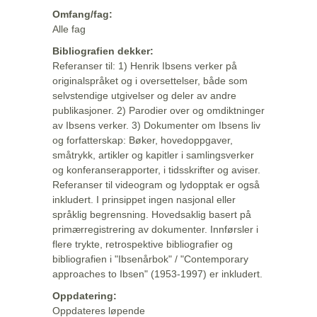
Omfang/fag:
Alle fag
Bibliografien dekker:
Referanser til: 1) Henrik Ibsens verker på
originalspråket og i oversettelser, både som
selvstendige utgivelser og deler av andre
publikasjoner. 2) Parodier over og omdiktninger
av Ibsens verker. 3) Dokumenter om Ibsens liv
og forfatterskap: Bøker, hovedoppgaver,
småtrykk, artikler og kapitler i samlingsverker
og konferanserapporter, i tidsskrifter og aviser.
Referanser til videogram og lydopptak er også
inkludert. I prinsippet ingen nasjonal eller
språklig begrensning. Hovedsaklig basert på
primærregistrering av dokumenter. Innførsler i
flere trykte, retrospektive bibliografier og
bibliografien i "Ibsenårbok" / "Contemporary
approaches to Ibsen" (1953-1997) er inkludert.
Oppdatering:
Oppdateres løpende