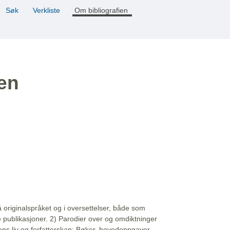
Søk
Verkliste
Om bibliografien
ien
å originalspråket og i oversettelser, både som
e publikasjoner. 2) Parodier over og omdiktninger
ns liv og forfatterskap: Bøker, hovedoppgaver,