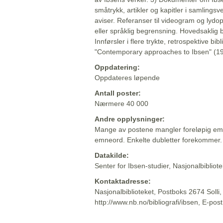
småtrykk, artikler og kapitler i samlingsv
aviser. Referanser til videogram og lydop
eller språklig begrensning. Hovedsaklig 
Innførsler i flere trykte, retrospektive bib
"Contemporary approaches to Ibsen" (19
Oppdatering:
Oppdateres løpende
Antall poster:
Nærmere 40 000
Andre opplysninger:
Mange av postene mangler foreløpig emn
emneord. Enkelte dubletter forekommer.
Datakilde:
Senter for Ibsen-studier, Nasjonalbiblio
Kontaktadresse:
Nasjonalbiblioteket, Postboks 2674 Solli
http://www.nb.no/bibliografi/ibsen, E-pos
Beskrivelsen sist oppdatert: 2022-06-20