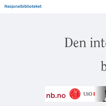
Den int
b