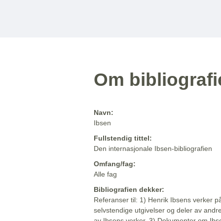
Om bibliograf
Navn:
Ibsen
Fullstendig tittel:
Den internasjonale Ibsen-bibliografien
Omfang/fag:
Alle fag
Bibliografien dekker:
Referanser til: 1) Henrik Ibsens verker p
selvstendige utgivelser og deler av andr
av Ibsens verker. 3) Dokumenter om Ibse