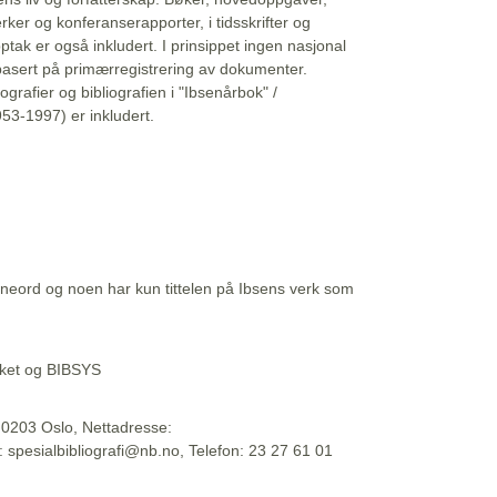
erker og konferanserapporter, i tidsskrifter og
ptak er også inkludert. I prinsippet ingen nasjonal
basert på primærregistrering av dokumenter.
liografier og bibliografien i "Ibsenårbok" /
53-1997) er inkludert.
eord og noen har kun tittelen på Ibsens verk som
teket og BIBSYS
, 0203 Oslo, Nettadresse:
t: spesialbibliografi@nb.no, Telefon: 23 27 61 01
 09:45:34