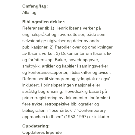
Omfang/fag:
Alle fag
Bibliografien dekker:
Referanser til: 1) Henrik Ibsens verker på
originalspråket og i oversettelser, både som
selvstendige utgivelser og deler av andre
publikasjoner. 2) Parodier over og omdiktninger
av Ibsens verker. 3) Dokumenter om Ibsens liv
og forfatterskap: Bøker, hovedoppgaver,
småtrykk, artikler og kapitler i samlingsverker
og konferanserapporter, i tidsskrifter og aviser.
Referanser til videogram og lydopptak er også
inkludert. I prinsippet ingen nasjonal eller
språklig begrensning. Hovedsaklig basert på
primærregistrering av dokumenter. Innførsler i
flere trykte, retrospektive bibliografier og
bibliografien i "Ibsenårbok" / "Contemporary
approaches to Ibsen" (1953-1997) er inkludert.
Oppdatering:
Oppdateres løpende