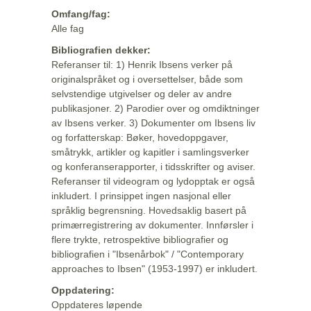
Omfang/fag:
Alle fag
Bibliografien dekker:
Referanser til: 1) Henrik Ibsens verker på
originalspråket og i oversettelser, både som
selvstendige utgivelser og deler av andre
publikasjoner. 2) Parodier over og omdiktninger
av Ibsens verker. 3) Dokumenter om Ibsens liv
og forfatterskap: Bøker, hovedoppgaver,
småtrykk, artikler og kapitler i samlingsverker
og konferanserapporter, i tidsskrifter og aviser.
Referanser til videogram og lydopptak er også
inkludert. I prinsippet ingen nasjonal eller
språklig begrensning. Hovedsaklig basert på
primærregistrering av dokumenter. Innførsler i
flere trykte, retrospektive bibliografier og
bibliografien i "Ibsenårbok" / "Contemporary
approaches to Ibsen" (1953-1997) er inkludert.
Oppdatering:
Oppdateres løpende