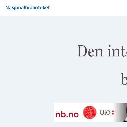
Den int
b