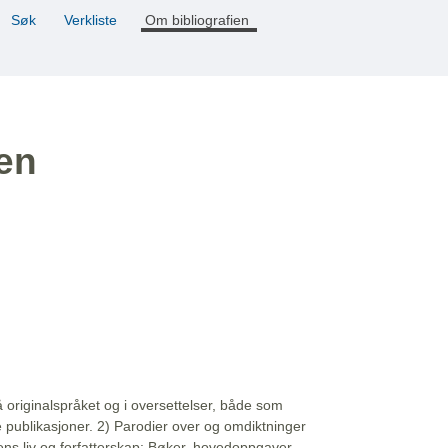
Søk
Verkliste
Om bibliografien
ien
å originalspråket og i oversettelser, både som
e publikasjoner. 2) Parodier over og omdiktninger
ns liv og forfatterskap: Bøker, hovedoppgaver,