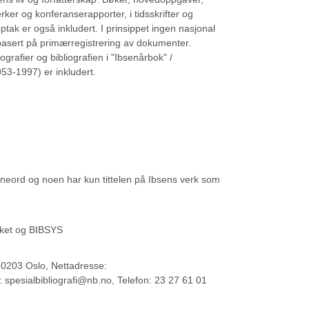
erker og konferanserapporter, i tidsskrifter og
ptak er også inkludert. I prinsippet ingen nasjonal
basert på primærregistrering av dokumenter.
liografier og bibliografien i "Ibsenårbok" /
53-1997) er inkludert.
eord og noen har kun tittelen på Ibsens verk som
teket og BIBSYS
, 0203 Oslo, Nettadresse:
t: spesialbibliografi@nb.no, Telefon: 23 27 61 01
 09:45:34