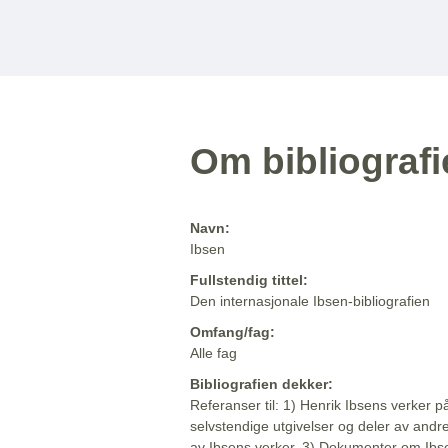
Om bibliograf
Navn:
Ibsen
Fullstendig tittel:
Den internasjonale Ibsen-bibliografien
Omfang/fag:
Alle fag
Bibliografien dekker:
Referanser til: 1) Henrik Ibsens verker p
selvstendige utgivelser og deler av andr
av Ibsens verker. 3) Dokumenter om Ibse