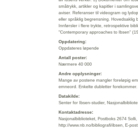
småtrykk, artikler og kapitler i samlingsv
aviser. Referanser til videogram og lydop
eller språklig begrensning. Hovedsaklig 
Innførsler i flere trykte, retrospektive bib
"Contemporary approaches to Ibsen" (19
Oppdatering:
Oppdateres løpende
Antall poster:
Nærmere 40 000
Andre opplysninger:
Mange av postene mangler foreløpig emn
emneord. Enkelte dubletter forekommer.
Datakilde:
Senter for Ibsen-studier, Nasjonalbiblio
Kontaktadresse:
Nasjonalbiblioteket, Postboks 2674 Solli
http://www.nb.no/bibliografi/ibsen, E-pos
Beskrivelsen sist oppdatert: 2022-06-20