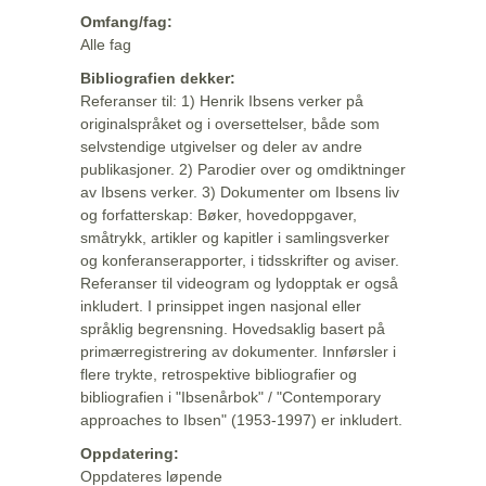
Omfang/fag:
Alle fag
Bibliografien dekker:
Referanser til: 1) Henrik Ibsens verker på
originalspråket og i oversettelser, både som
selvstendige utgivelser og deler av andre
publikasjoner. 2) Parodier over og omdiktninger
av Ibsens verker. 3) Dokumenter om Ibsens liv
og forfatterskap: Bøker, hovedoppgaver,
småtrykk, artikler og kapitler i samlingsverker
og konferanserapporter, i tidsskrifter og aviser.
Referanser til videogram og lydopptak er også
inkludert. I prinsippet ingen nasjonal eller
språklig begrensning. Hovedsaklig basert på
primærregistrering av dokumenter. Innførsler i
flere trykte, retrospektive bibliografier og
bibliografien i "Ibsenårbok" / "Contemporary
approaches to Ibsen" (1953-1997) er inkludert.
Oppdatering:
Oppdateres løpende