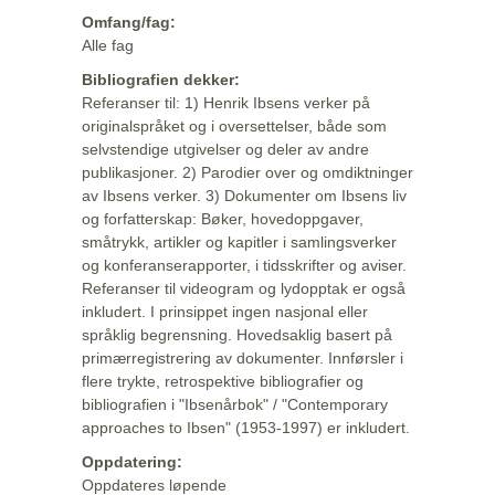
Omfang/fag:
Alle fag
Bibliografien dekker:
Referanser til: 1) Henrik Ibsens verker på
originalspråket og i oversettelser, både som
selvstendige utgivelser og deler av andre
publikasjoner. 2) Parodier over og omdiktninger
av Ibsens verker. 3) Dokumenter om Ibsens liv
og forfatterskap: Bøker, hovedoppgaver,
småtrykk, artikler og kapitler i samlingsverker
og konferanserapporter, i tidsskrifter og aviser.
Referanser til videogram og lydopptak er også
inkludert. I prinsippet ingen nasjonal eller
språklig begrensning. Hovedsaklig basert på
primærregistrering av dokumenter. Innførsler i
flere trykte, retrospektive bibliografier og
bibliografien i "Ibsenårbok" / "Contemporary
approaches to Ibsen" (1953-1997) er inkludert.
Oppdatering:
Oppdateres løpende