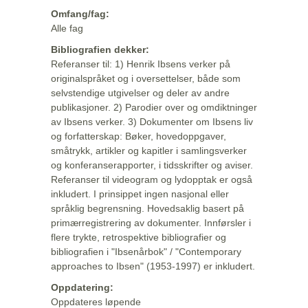
Omfang/fag:
Alle fag
Bibliografien dekker:
Referanser til: 1) Henrik Ibsens verker på
originalspråket og i oversettelser, både som
selvstendige utgivelser og deler av andre
publikasjoner. 2) Parodier over og omdiktninger
av Ibsens verker. 3) Dokumenter om Ibsens liv
og forfatterskap: Bøker, hovedoppgaver,
småtrykk, artikler og kapitler i samlingsverker
og konferanserapporter, i tidsskrifter og aviser.
Referanser til videogram og lydopptak er også
inkludert. I prinsippet ingen nasjonal eller
språklig begrensning. Hovedsaklig basert på
primærregistrering av dokumenter. Innførsler i
flere trykte, retrospektive bibliografier og
bibliografien i "Ibsenårbok" / "Contemporary
approaches to Ibsen" (1953-1997) er inkludert.
Oppdatering:
Oppdateres løpende