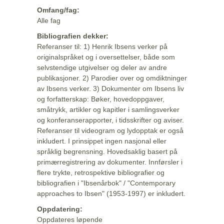
Omfang/fag:
Alle fag
Bibliografien dekker:
Referanser til: 1) Henrik Ibsens verker på
originalspråket og i oversettelser, både som
selvstendige utgivelser og deler av andre
publikasjoner. 2) Parodier over og omdiktninger
av Ibsens verker. 3) Dokumenter om Ibsens liv
og forfatterskap: Bøker, hovedoppgaver,
småtrykk, artikler og kapitler i samlingsverker
og konferanserapporter, i tidsskrifter og aviser.
Referanser til videogram og lydopptak er også
inkludert. I prinsippet ingen nasjonal eller
språklig begrensning. Hovedsaklig basert på
primærregistrering av dokumenter. Innførsler i
flere trykte, retrospektive bibliografier og
bibliografien i "Ibsenårbok" / "Contemporary
approaches to Ibsen" (1953-1997) er inkludert.
Oppdatering:
Oppdateres løpende