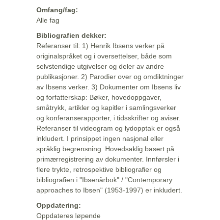
Omfang/fag:
Alle fag
Bibliografien dekker:
Referanser til: 1) Henrik Ibsens verker på
originalspråket og i oversettelser, både som
selvstendige utgivelser og deler av andre
publikasjoner. 2) Parodier over og omdiktninger
av Ibsens verker. 3) Dokumenter om Ibsens liv
og forfatterskap: Bøker, hovedoppgaver,
småtrykk, artikler og kapitler i samlingsverker
og konferanserapporter, i tidsskrifter og aviser.
Referanser til videogram og lydopptak er også
inkludert. I prinsippet ingen nasjonal eller
språklig begrensning. Hovedsaklig basert på
primærregistrering av dokumenter. Innførsler i
flere trykte, retrospektive bibliografier og
bibliografien i "Ibsenårbok" / "Contemporary
approaches to Ibsen" (1953-1997) er inkludert.
Oppdatering:
Oppdateres løpende