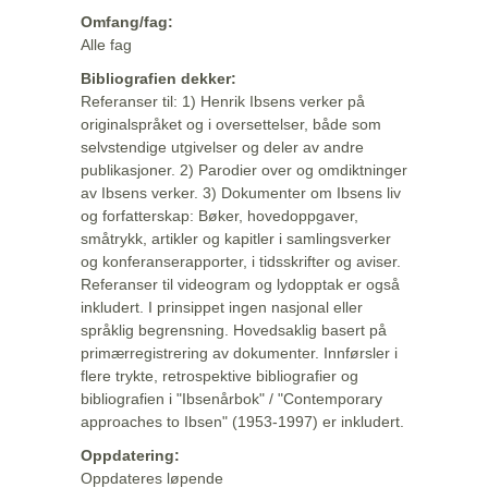
Omfang/fag:
Alle fag
Bibliografien dekker:
Referanser til: 1) Henrik Ibsens verker på
originalspråket og i oversettelser, både som
selvstendige utgivelser og deler av andre
publikasjoner. 2) Parodier over og omdiktninger
av Ibsens verker. 3) Dokumenter om Ibsens liv
og forfatterskap: Bøker, hovedoppgaver,
småtrykk, artikler og kapitler i samlingsverker
og konferanserapporter, i tidsskrifter og aviser.
Referanser til videogram og lydopptak er også
inkludert. I prinsippet ingen nasjonal eller
språklig begrensning. Hovedsaklig basert på
primærregistrering av dokumenter. Innførsler i
flere trykte, retrospektive bibliografier og
bibliografien i "Ibsenårbok" / "Contemporary
approaches to Ibsen" (1953-1997) er inkludert.
Oppdatering:
Oppdateres løpende