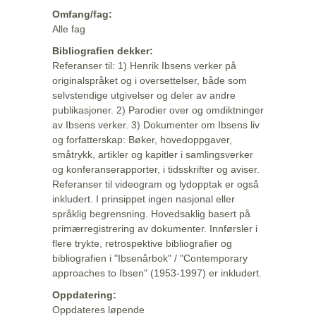
Omfang/fag:
Alle fag
Bibliografien dekker:
Referanser til: 1) Henrik Ibsens verker på
originalspråket og i oversettelser, både som
selvstendige utgivelser og deler av andre
publikasjoner. 2) Parodier over og omdiktninger
av Ibsens verker. 3) Dokumenter om Ibsens liv
og forfatterskap: Bøker, hovedoppgaver,
småtrykk, artikler og kapitler i samlingsverker
og konferanserapporter, i tidsskrifter og aviser.
Referanser til videogram og lydopptak er også
inkludert. I prinsippet ingen nasjonal eller
språklig begrensning. Hovedsaklig basert på
primærregistrering av dokumenter. Innførsler i
flere trykte, retrospektive bibliografier og
bibliografien i "Ibsenårbok" / "Contemporary
approaches to Ibsen" (1953-1997) er inkludert.
Oppdatering:
Oppdateres løpende