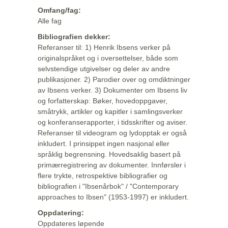
Omfang/fag:
Alle fag
Bibliografien dekker:
Referanser til: 1) Henrik Ibsens verker på
originalspråket og i oversettelser, både som
selvstendige utgivelser og deler av andre
publikasjoner. 2) Parodier over og omdiktninger
av Ibsens verker. 3) Dokumenter om Ibsens liv
og forfatterskap: Bøker, hovedoppgaver,
småtrykk, artikler og kapitler i samlingsverker
og konferanserapporter, i tidsskrifter og aviser.
Referanser til videogram og lydopptak er også
inkludert. I prinsippet ingen nasjonal eller
språklig begrensning. Hovedsaklig basert på
primærregistrering av dokumenter. Innførsler i
flere trykte, retrospektive bibliografier og
bibliografien i "Ibsenårbok" / "Contemporary
approaches to Ibsen" (1953-1997) er inkludert.
Oppdatering:
Oppdateres løpende