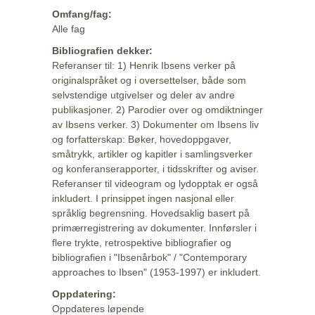
Omfang/fag:
Alle fag
Bibliografien dekker:
Referanser til: 1) Henrik Ibsens verker på
originalspråket og i oversettelser, både som
selvstendige utgivelser og deler av andre
publikasjoner. 2) Parodier over og omdiktninger
av Ibsens verker. 3) Dokumenter om Ibsens liv
og forfatterskap: Bøker, hovedoppgaver,
småtrykk, artikler og kapitler i samlingsverker
og konferanserapporter, i tidsskrifter og aviser.
Referanser til videogram og lydopptak er også
inkludert. I prinsippet ingen nasjonal eller
språklig begrensning. Hovedsaklig basert på
primærregistrering av dokumenter. Innførsler i
flere trykte, retrospektive bibliografier og
bibliografien i "Ibsenårbok" / "Contemporary
approaches to Ibsen" (1953-1997) er inkludert.
Oppdatering:
Oppdateres løpende