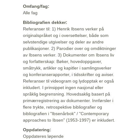
Omfang/fag:
Alle fag
Bibliografien dekker:
Referanser til: 1) Henrik Ibsens verker på
originalspråket og i oversettelser, både som
selvstendige utgivelser og deler av andre
publikasjoner. 2) Parodier over og omdiktninger
av Ibsens verker. 3) Dokumenter om Ibsens liv
og forfatterskap: Bøker, hovedoppgaver,
småtrykk, artikler og kapitler i samlingsverker
og konferanserapporter, i tidsskrifter og aviser.
Referanser til videogram og lydopptak er også
inkludert. I prinsippet ingen nasjonal eller
språklig begrensning. Hovedsaklig basert på
primærregistrering av dokumenter. Innførsler i
flere trykte, retrospektive bibliografier og
bibliografien i "Ibsenårbok" / "Contemporary
approaches to Ibsen" (1953-1997) er inkludert.
Oppdatering:
Oppdateres løpende