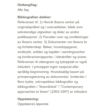
Omfang/fag:
Alle fag
Bibliografien dekker:
Referanser til: 1) Henrik Ibsens verker på
originalspråket og i oversettelser, både som
selvstendige utgivelser og deler av andre
publikasjoner. 2) Parodier over og omdiktninger
av Ibsens verker. 3) Dokumenter om Ibsens liv
og forfatterskap: Bøker, hovedoppgaver,
småtrykk, artikler og kapitler i samlingsverker
og konferanserapporter, i tidsskrifter og aviser.
Referanser til videogram og lydopptak er også
inkludert. I prinsippet ingen nasjonal eller
språklig begrensning. Hovedsaklig basert på
primærregistrering av dokumenter. Innførsler i
flere trykte, retrospektive bibliografier og
bibliografien i "Ibsenårbok" / "Contemporary
approaches to Ibsen" (1953-1997) er inkludert.
Oppdatering:
Oppdateres løpende