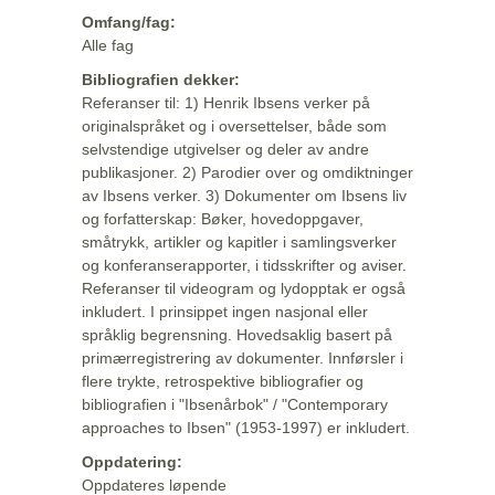
Omfang/fag:
Alle fag
Bibliografien dekker:
Referanser til: 1) Henrik Ibsens verker på
originalspråket og i oversettelser, både som
selvstendige utgivelser og deler av andre
publikasjoner. 2) Parodier over og omdiktninger
av Ibsens verker. 3) Dokumenter om Ibsens liv
og forfatterskap: Bøker, hovedoppgaver,
småtrykk, artikler og kapitler i samlingsverker
og konferanserapporter, i tidsskrifter og aviser.
Referanser til videogram og lydopptak er også
inkludert. I prinsippet ingen nasjonal eller
språklig begrensning. Hovedsaklig basert på
primærregistrering av dokumenter. Innførsler i
flere trykte, retrospektive bibliografier og
bibliografien i "Ibsenårbok" / "Contemporary
approaches to Ibsen" (1953-1997) er inkludert.
Oppdatering:
Oppdateres løpende