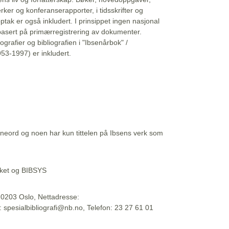
erker og konferanserapporter, i tidsskrifter og
ptak er også inkludert. I prinsippet ingen nasjonal
basert på primærregistrering av dokumenter.
liografier og bibliografien i "Ibsenårbok" /
53-1997) er inkludert.
eord og noen har kun tittelen på Ibsens verk som
teket og BIBSYS
, 0203 Oslo, Nettadresse:
t: spesialbibliografi@nb.no, Telefon: 23 27 61 01
 09:45:34