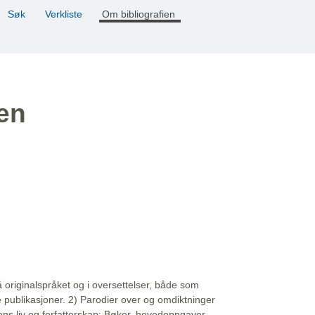
Søk
Verkliste
Om bibliografien
ien
å originalspråket og i oversettelser, både som
e publikasjoner. 2) Parodier over og omdiktninger
ns liv og forfatterskap: Bøker, hovedoppgaver,