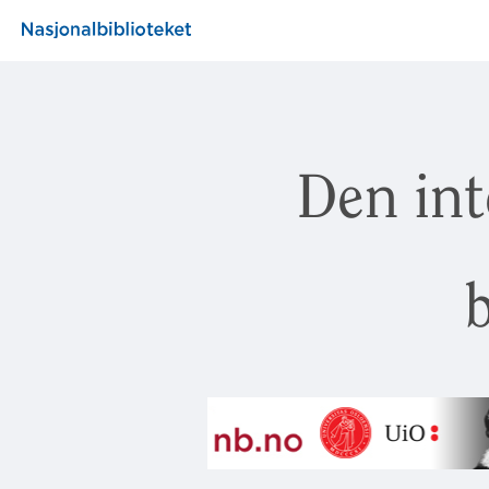
Den int
b