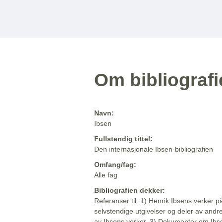
Om bibliograf
Navn:
Ibsen
Fullstendig tittel:
Den internasjonale Ibsen-bibliografien
Omfang/fag:
Alle fag
Bibliografien dekker:
Referanser til: 1) Henrik Ibsens verker p
selvstendige utgivelser og deler av andr
av Ibsens verker. 3) Dokumenter om Ibse