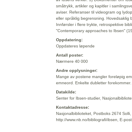
småtrykk, artikler og kapitler i samlingsv
aviser. Referanser til videogram og lydop
eller språklig begrensning. Hovedsaklig 
Innførsler i flere trykte, retrospektive bib
"Contemporary approaches to Ibsen" (19
Oppdatering:
Oppdateres løpende
Antall poster:
Nærmere 40 000
Andre opplysninger:
Mange av postene mangler foreløpig emn
emneord. Enkelte dubletter forekommer.
Datakilde:
Senter for Ibsen-studier, Nasjonalbiblio
Kontaktadresse:
Nasjonalbiblioteket, Postboks 2674 Solli
http://www.nb.no/bibliografi/ibsen, E-pos
Beskrivelsen sist oppdatert: 2022-06-20