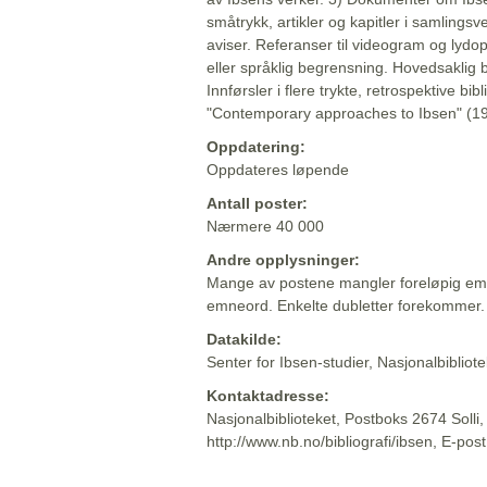
småtrykk, artikler og kapitler i samlingsv
aviser. Referanser til videogram og lydop
eller språklig begrensning. Hovedsaklig 
Innførsler i flere trykte, retrospektive bib
"Contemporary approaches to Ibsen" (19
Oppdatering:
Oppdateres løpende
Antall poster:
Nærmere 40 000
Andre opplysninger:
Mange av postene mangler foreløpig emn
emneord. Enkelte dubletter forekommer.
Datakilde:
Senter for Ibsen-studier, Nasjonalbiblio
Kontaktadresse:
Nasjonalbiblioteket, Postboks 2674 Solli
http://www.nb.no/bibliografi/ibsen, E-pos
Beskrivelsen sist oppdatert: 2022-06-20