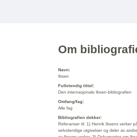
Om bibliograf
Navn:
Ibsen
Fullstendig tittel:
Den internasjonale Ibsen-bibliografien
Omfang/fag:
Alle fag
Bibliografien dekker:
Referanser til: 1) Henrik Ibsens verker p
selvstendige utgivelser og deler av andr
av Ibsens verker. 3) Dokumenter om Ibse