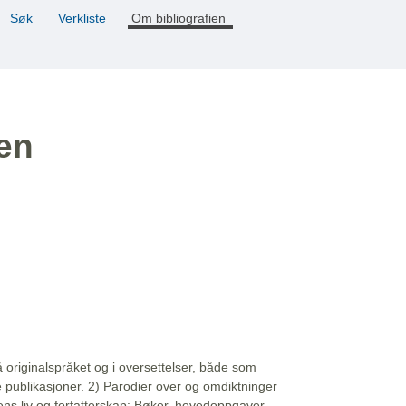
Søk
Verkliste
Om bibliografien
ien
å originalspråket og i oversettelser, både som
e publikasjoner. 2) Parodier over og omdiktninger
ns liv og forfatterskap: Bøker, hovedoppgaver,