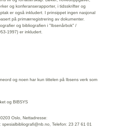
erker og konferanserapporter, i tidsskrifter og
ptak er også inkludert. I prinsippet ingen nasjonal
basert på primærregistrering av dokumenter.
liografier og bibliografien i "Ibsenårbok" /
53-1997) er inkludert.
eord og noen har kun tittelen på Ibsens verk som
teket og BIBSYS
, 0203 Oslo, Nettadresse:
t: spesialbibliografi@nb.no, Telefon: 23 27 61 01
 09:45:34