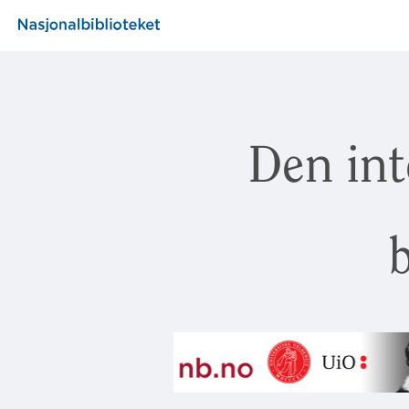
Den int
b