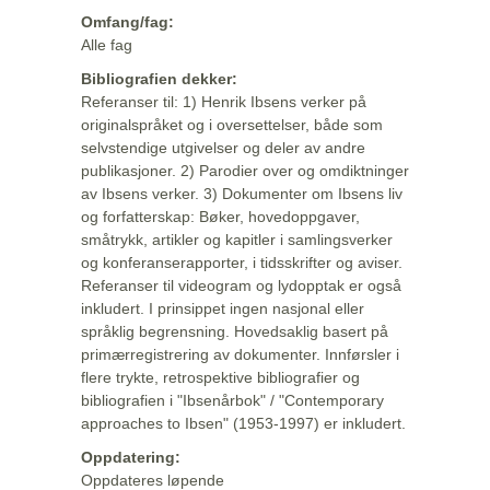
Omfang/fag:
Alle fag
Bibliografien dekker:
Referanser til: 1) Henrik Ibsens verker på
originalspråket og i oversettelser, både som
selvstendige utgivelser og deler av andre
publikasjoner. 2) Parodier over og omdiktninger
av Ibsens verker. 3) Dokumenter om Ibsens liv
og forfatterskap: Bøker, hovedoppgaver,
småtrykk, artikler og kapitler i samlingsverker
og konferanserapporter, i tidsskrifter og aviser.
Referanser til videogram og lydopptak er også
inkludert. I prinsippet ingen nasjonal eller
språklig begrensning. Hovedsaklig basert på
primærregistrering av dokumenter. Innførsler i
flere trykte, retrospektive bibliografier og
bibliografien i "Ibsenårbok" / "Contemporary
approaches to Ibsen" (1953-1997) er inkludert.
Oppdatering:
Oppdateres løpende