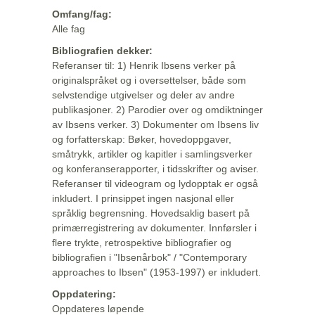
Omfang/fag:
Alle fag
Bibliografien dekker:
Referanser til: 1) Henrik Ibsens verker på
originalspråket og i oversettelser, både som
selvstendige utgivelser og deler av andre
publikasjoner. 2) Parodier over og omdiktninger
av Ibsens verker. 3) Dokumenter om Ibsens liv
og forfatterskap: Bøker, hovedoppgaver,
småtrykk, artikler og kapitler i samlingsverker
og konferanserapporter, i tidsskrifter og aviser.
Referanser til videogram og lydopptak er også
inkludert. I prinsippet ingen nasjonal eller
språklig begrensning. Hovedsaklig basert på
primærregistrering av dokumenter. Innførsler i
flere trykte, retrospektive bibliografier og
bibliografien i "Ibsenårbok" / "Contemporary
approaches to Ibsen" (1953-1997) er inkludert.
Oppdatering:
Oppdateres løpende