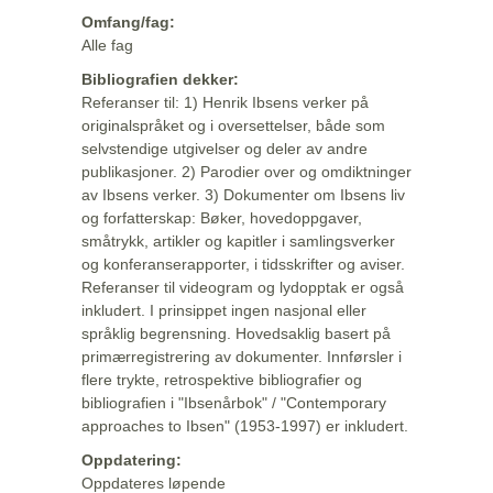
Omfang/fag:
Alle fag
Bibliografien dekker:
Referanser til: 1) Henrik Ibsens verker på
originalspråket og i oversettelser, både som
selvstendige utgivelser og deler av andre
publikasjoner. 2) Parodier over og omdiktninger
av Ibsens verker. 3) Dokumenter om Ibsens liv
og forfatterskap: Bøker, hovedoppgaver,
småtrykk, artikler og kapitler i samlingsverker
og konferanserapporter, i tidsskrifter og aviser.
Referanser til videogram og lydopptak er også
inkludert. I prinsippet ingen nasjonal eller
språklig begrensning. Hovedsaklig basert på
primærregistrering av dokumenter. Innførsler i
flere trykte, retrospektive bibliografier og
bibliografien i "Ibsenårbok" / "Contemporary
approaches to Ibsen" (1953-1997) er inkludert.
Oppdatering:
Oppdateres løpende