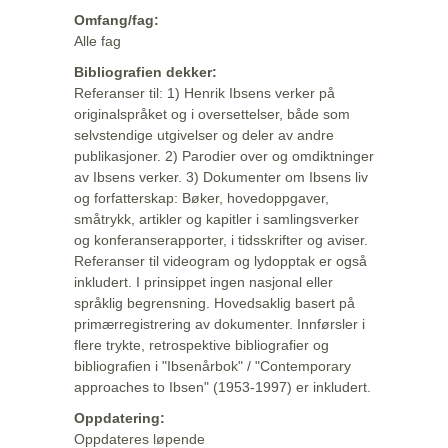
Omfang/fag:
Alle fag
Bibliografien dekker:
Referanser til: 1) Henrik Ibsens verker på
originalspråket og i oversettelser, både som
selvstendige utgivelser og deler av andre
publikasjoner. 2) Parodier over og omdiktninger
av Ibsens verker. 3) Dokumenter om Ibsens liv
og forfatterskap: Bøker, hovedoppgaver,
småtrykk, artikler og kapitler i samlingsverker
og konferanserapporter, i tidsskrifter og aviser.
Referanser til videogram og lydopptak er også
inkludert. I prinsippet ingen nasjonal eller
språklig begrensning. Hovedsaklig basert på
primærregistrering av dokumenter. Innførsler i
flere trykte, retrospektive bibliografier og
bibliografien i "Ibsenårbok" / "Contemporary
approaches to Ibsen" (1953-1997) er inkludert.
Oppdatering:
Oppdateres løpende