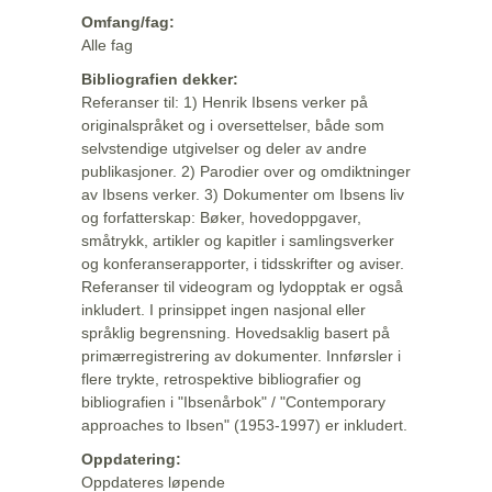
Omfang/fag:
Alle fag
Bibliografien dekker:
Referanser til: 1) Henrik Ibsens verker på
originalspråket og i oversettelser, både som
selvstendige utgivelser og deler av andre
publikasjoner. 2) Parodier over og omdiktninger
av Ibsens verker. 3) Dokumenter om Ibsens liv
og forfatterskap: Bøker, hovedoppgaver,
småtrykk, artikler og kapitler i samlingsverker
og konferanserapporter, i tidsskrifter og aviser.
Referanser til videogram og lydopptak er også
inkludert. I prinsippet ingen nasjonal eller
språklig begrensning. Hovedsaklig basert på
primærregistrering av dokumenter. Innførsler i
flere trykte, retrospektive bibliografier og
bibliografien i "Ibsenårbok" / "Contemporary
approaches to Ibsen" (1953-1997) er inkludert.
Oppdatering:
Oppdateres løpende