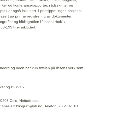
erker og konferanserapporter, i tidsskrifter og
ptak er også inkludert. I prinsippet ingen nasjonal
basert på primærregistrering av dokumenter.
liografier og bibliografien i "Ibsenårbok" /
53-1997) er inkludert.
eord og noen har kun tittelen på Ibsens verk som
teket og BIBSYS
, 0203 Oslo, Nettadresse:
t: spesialbibliografi@nb.no, Telefon: 23 27 61 01
 09:45:34