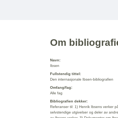
Om bibliograf
Navn:
Ibsen
Fullstendig tittel:
Den internasjonale Ibsen-bibliografien
Omfang/fag:
Alle fag
Bibliografien dekker:
Referanser til: 1) Henrik Ibsens verker p
selvstendige utgivelser og deler av andr
av Ibsens verker. 3) Dokumenter om Ibse