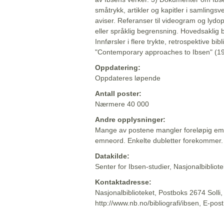
småtrykk, artikler og kapitler i samlingsv
aviser. Referanser til videogram og lydop
eller språklig begrensning. Hovedsaklig 
Innførsler i flere trykte, retrospektive bib
"Contemporary approaches to Ibsen" (19
Oppdatering:
Oppdateres løpende
Antall poster:
Nærmere 40 000
Andre opplysninger:
Mange av postene mangler foreløpig emn
emneord. Enkelte dubletter forekommer.
Datakilde:
Senter for Ibsen-studier, Nasjonalbiblio
Kontaktadresse:
Nasjonalbiblioteket, Postboks 2674 Solli
http://www.nb.no/bibliografi/ibsen, E-pos
Beskrivelsen sist oppdatert: 2022-06-20