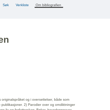
Søk
Verkliste
Om bibliografien
ien
å originalspråket og i oversettelser, både som
e publikasjoner. 2) Parodier over og omdiktninger
ns liv og forfatterskap: Bøker, hovedoppgaver,