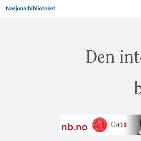
Den int
b