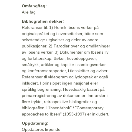
Omfang/fag:
Alle fag
Bibliografien dekker:
Referanser til: 1) Henrik Ibsens verker på
originalspråket og i oversettelser, både som
selvstendige utgivelser og deler av andre
publikasjoner. 2) Parodier over og omdiktninger
av Ibsens verker. 3) Dokumenter om Ibsens liv
og forfatterskap: Bøker, hovedoppgaver,
småtrykk, artikler og kapitler i samlingsverker
og konferanserapporter, i tidsskrifter og aviser.
Referanser til videogram og lydopptak er også
inkludert. I prinsippet ingen nasjonal eller
språklig begrensning. Hovedsaklig basert på
primærregistrering av dokumenter. Innførsler i
flere trykte, retrospektive bibliografier og
bibliografien i "Ibsenårbok" / "Contemporary
approaches to Ibsen" (1953-1997) er inkludert.
Oppdatering:
Oppdateres løpende